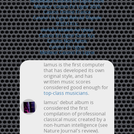
Nouveaux Casinos En Ligne 2026
Meilleur Casino En Ligne 2026
Casino Online France
Casino En Ligne Retrait Rapide
코인카지노
онлайн казино на гроші
Casino En Ligne Sans Kyc
Casino Non Aams
Casino En Ligne
Meilleur Casino En Ligne
Iamus is the first computer
that has developed its own
original style, and has
written music scores
considered good enough for
top-class musicians
.
Iamus' debut album is
considered the first
compilation of professional
classical music created by a
non-human intelligence (see
Nature Journal's review).